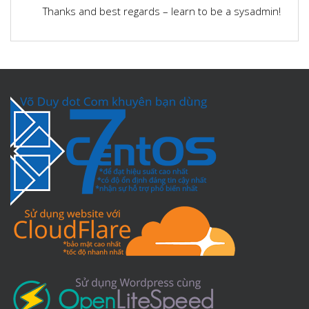
Thanks and best regards – learn to be a sysadmin!