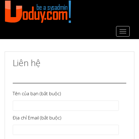
S
k
i
p
t
TOGGLE
o
m
a
Liên hệ
i
n
c
o
n
Tên của bạn (bắt buộc)
t
e
n
t
Địa chỉ Email (bắt buộc)