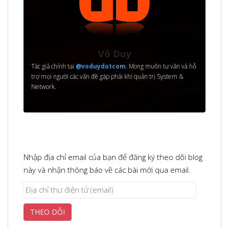
Võ Duy
Tác giả chính tại
@voduydotcom
. Mong muốn tư vấn và hỗ
trợ mọi người các vấn đề gặp phải khi quản trị System &
Network.
Nhập địa chỉ email của bạn để đăng ký theo dõi blog
này và nhận thông báo về các bài mới qua email.
Địa
chỉ
THEO DÕI
thư
điện