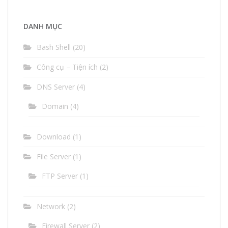
tử
(email)
DANH MỤC
Bash Shell
(20)
Công cụ – Tiện ích
(2)
DNS Server
(4)
Domain
(4)
Download
(1)
File Server
(1)
FTP Server
(1)
Network
(2)
Firewall Server
(2)