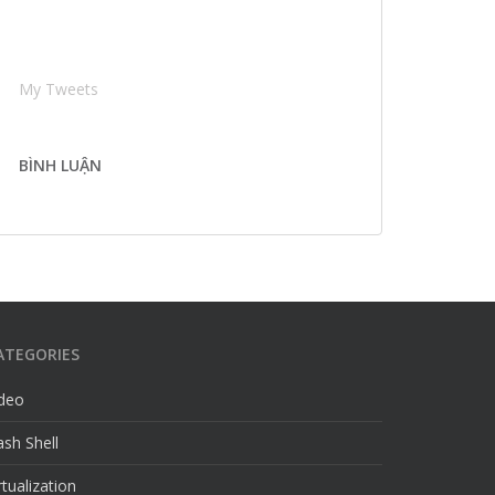
My Tweets
BÌNH LUẬN
ATEGORIES
ideo
sh Shell
rtualization