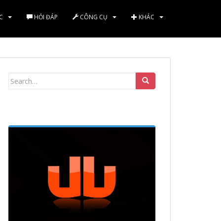
C
HỎI ĐÁP
CÔNG CỤ
KHÁC
Search
for: