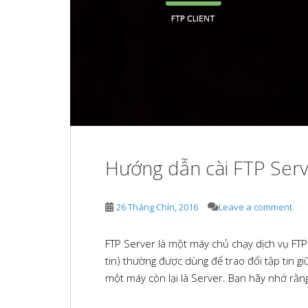
e
b
e
d
l
s
I
r
t
n
Hướng dẫn cài FTP Ser
26 Tháng Chín, 2016
Leave a comment
FTP Server là một máy chủ chạy dịch vụ FTP 
tin) thường được dùng để trao đổi tập tin gi
một máy còn lại là Server. Bạn hãy nhớ rằng