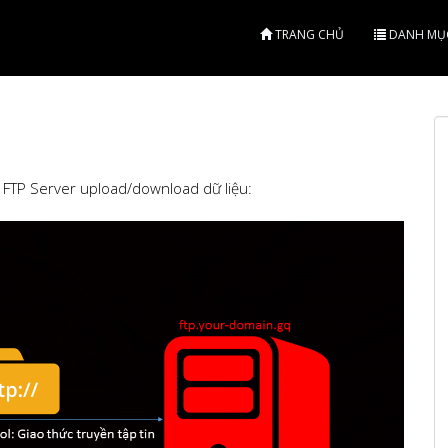
TRANG CHỦ
DANH MỤ
ng FTP Server upload/download dữ liệu: