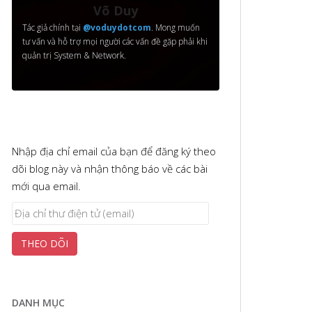
Võ Duy
Tác giả chính tại
@voduydotcom
. Mong muốn
tư vấn và hỗ trợ mọi người các vấn đề gặp phải khi
quản trị System & Network.
Nhập địa chỉ email của bạn để đăng ký theo
dõi blog này và nhận thông báo về các bài
mới qua email.
Địa
chỉ
THEO DÕI
thư
điện
tử
(email)
DANH MỤC