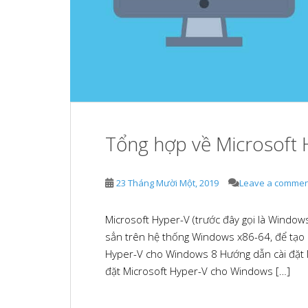
e
b
e
d
l
s
I
r
t
n
Tổng hợp về Microsoft 
23 Tháng Mười Một, 2019
Leave a commen
Microsoft Hyper-V (trước đây gọi là Window
sẳn trên hệ thống Windows x86-64, để tạo c
Hyper-V cho Windows 8 Hướng dẫn cài đặt 
đặt Microsoft Hyper-V cho Windows […]