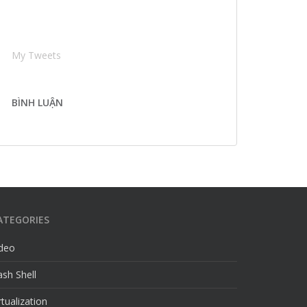
My Tweets
BÌNH LUẬN
ATEGORIES
ideo
sh Shell
rtualization