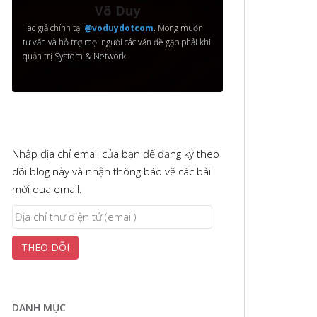
Võ Duy
Tác giả chính tại
@voduydotcom
. Mong muốn
tư vấn và hỗ trợ mọi người các vấn đề gặp phải khi
quản trị System & Network.
Nhập địa chỉ email của bạn để đăng ký theo
dõi blog này và nhận thông báo về các bài
mới qua email.
Địa
chỉ
THEO DÕI
thư
điện
tử
(email)
DANH MỤC