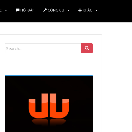
C
HỎI ĐÁP
CÔNG CỤ
KHÁC
Search
for: