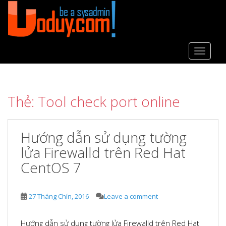
S
k
i
p
t
TOGGLE
o
m
a
Thẻ:
Tool check port online
i
n
c
Hướng dẫn sử dụng tường
o
n
lửa Firewalld trên Red Hat
t
CentOS 7
e
n
t
27 Tháng Chín, 2016
Leave a comment
Hướng dẫn sử dụng tường lửa Firewalld trên Red Hat