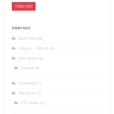
chỉ
THEO DÕI
thư
điện
tử
(email)
DANH MỤC
Bash Shell
(20)
Công cụ – Tiện ích
(2)
DNS Server
(4)
Domain
(4)
Download
(1)
File Server
(1)
FTP Server
(1)