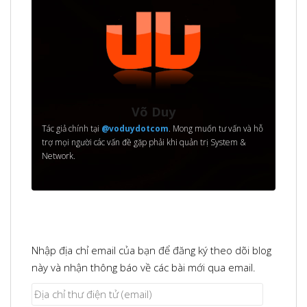
Võ Duy
Tác giả chính tại
@voduydotcom
. Mong muốn tư vấn và hỗ
trợ mọi người các vấn đề gặp phải khi quản trị System &
Network.
Nhập địa chỉ email của bạn để đăng ký theo dõi blog
này và nhận thông báo về các bài mới qua email.
Địa