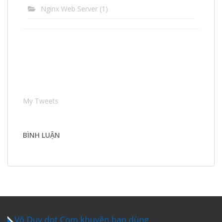
Nginx Web Server
(1)
My Tweets
BÌNH LUẬN