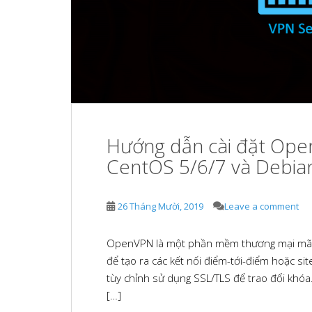
Hướng dẫn cài đặt Ope
CentOS 5/6/7 và Debi
26 Tháng Mười, 2019
Leave a comment
OpenVPN là một phần mềm thương mại mã n
để tạo ra các kết nối điểm-tới-điểm hoặc si
tùy chỉnh sử dụng SSL/TLS để trao đổi khóa
[…]