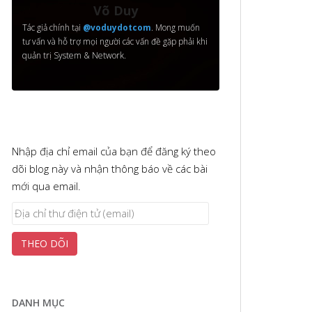
Võ Duy
Tác giả chính tại
@voduydotcom
. Mong muốn
tư vấn và hỗ trợ mọi người các vấn đề gặp phải khi
quản trị System & Network.
Nhập địa chỉ email của bạn để đăng ký theo
dõi blog này và nhận thông báo về các bài
mới qua email.
Địa
chỉ
THEO DÕI
thư
điện
tử
(email)
DANH MỤC