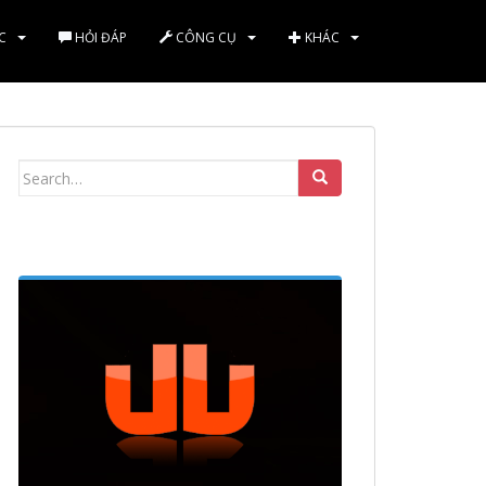
C
HỎI ĐÁP
CÔNG CỤ
KHÁC
Search
for: