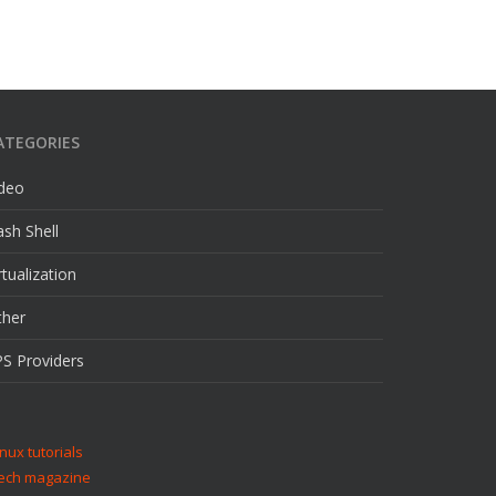
ATEGORIES
ideo
sh Shell
rtualization
ther
S Providers
inux tutorials
ech magazine