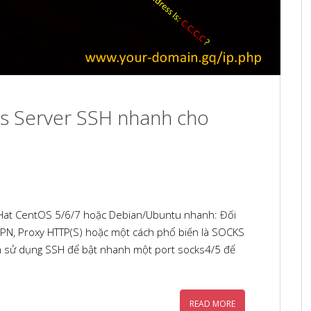
ks Server SSH nhanh cho
Hat CentOS 5/6/7 hoặc Debian/Ubuntu nhanh: Đối
g VPN, Proxy HTTP(S) hoặc một cách phổ biến là SOCKS
 sử dụng SSH để bật nhanh một port socks4/5 để
READ MORE