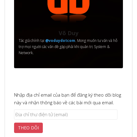
Võ Duy
Tác giả chính tại
@voduydotcom
. Mong muốn tư vấn và hỗ
trợ mọi người các vấn đề gặp phải khi quản trị System &
Network.
Nhập địa chỉ email của bạn để đăng ký theo dõi blog
này và nhận thông báo về các bài mới qua email.
Địa
chỉ
THEO DÕI
thư
điện