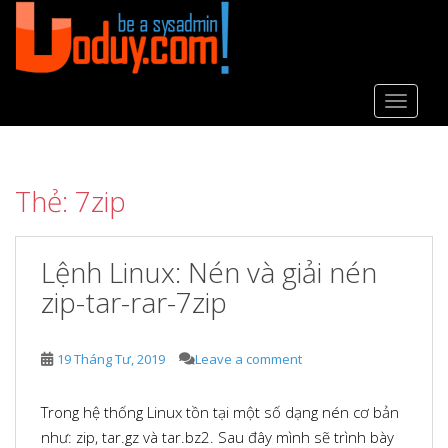
S
k
i
p
t
TOGGLE
o
m
a
Thẻ:
7zip
i
n
c
Lệnh Linux: Nén và giải nén
o
n
zip-tar-rar-7zip
t
e
n
19 Tháng Tư, 2019
Leave a comment
t
Trong hệ thống Linux tồn tại một số dạng nén cơ bản
như: zip, tar.gz và tar.bz2. Sau đây mình sẽ trình bày