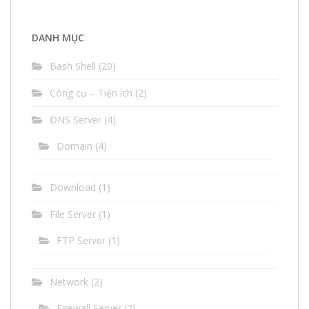
tử
(email)
DANH MỤC
Bash Shell
(20)
Công cụ – Tiện ích
(2)
DNS Server
(4)
Domain
(4)
Download
(1)
File Server
(1)
FTP Server
(1)
Network
(2)
Firewall Server
(2)