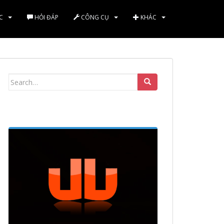
C
HỎI ĐÁP
CÔNG CỤ
KHÁC
Search
for: