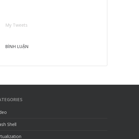
My Tweets
BÌNH LUẬN
ATEGORIES
ideo
sh Shell
rtualization