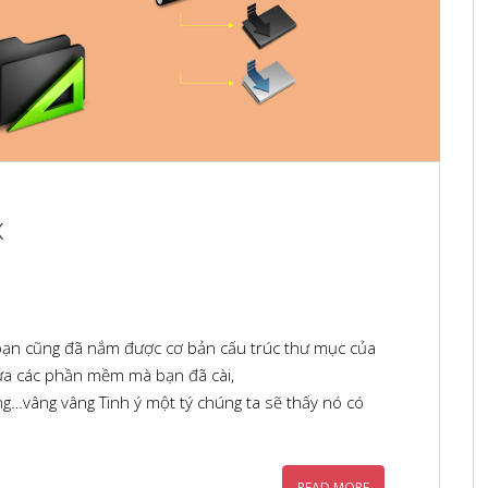
x
ạn cũng đã nắm được cơ bản cấu trúc thư mục của
hứa các phần mềm mà bạn đã cài,
g…vâng vâng Tinh ý một tý chúng ta sẽ thấy nó có
READ MORE