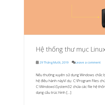
e
b
e
d
l
s
I
r
t
n
Hệ thống thư mục Linu
29 Tháng Mười, 2019
Leave a comment
Nếu thường xuyên sử dụng Windows chắc b
hệ điều hành nàyVí dụ: C:\Program Files c
C:\Windows\System32 chứa các file hệ thốn
dạng cấu trúc hình […]