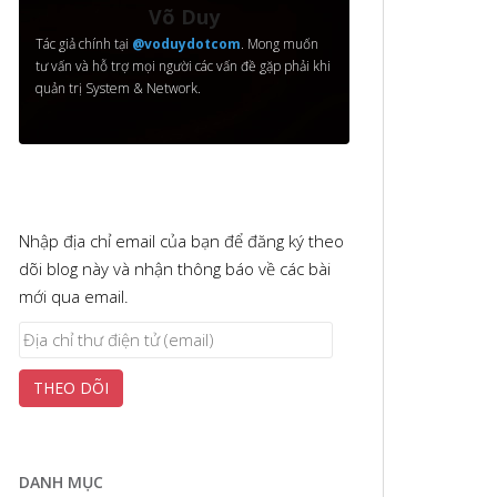
Võ Duy
Tác giả chính tại
@voduydotcom
. Mong muốn
tư vấn và hỗ trợ mọi người các vấn đề gặp phải khi
quản trị System & Network.
Nhập địa chỉ email của bạn để đăng ký theo
dõi blog này và nhận thông báo về các bài
mới qua email.
Địa
chỉ
THEO DÕI
thư
điện
tử
(email)
DANH MỤC