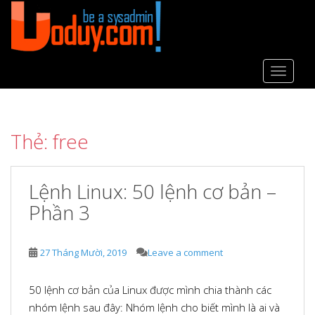
S
k
i
p
t
TOGGLE
o
m
a
Thẻ:
free
i
n
c
Lệnh Linux: 50 lệnh cơ bản –
o
n
Phần 3
t
e
n
27 Tháng Mười, 2019
Leave a comment
t
50 lệnh cơ bản của Linux được mình chia thành các
nhóm lệnh sau đây: Nhóm lệnh cho biết mình là ai và