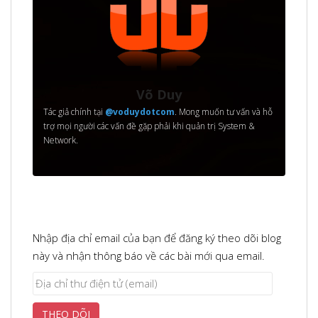
Võ Duy
Tác giả chính tại
@voduydotcom
. Mong muốn tư vấn và hỗ
trợ mọi người các vấn đề gặp phải khi quản trị System &
Network.
Nhập địa chỉ email của bạn để đăng ký theo dõi blog
này và nhận thông báo về các bài mới qua email.
Địa
chỉ
THEO DÕI
thư