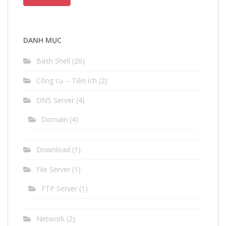
điện
tử
(email)
DANH MỤC
Bash Shell
(20)
Công cụ – Tiện ích
(2)
DNS Server
(4)
Domain
(4)
Download
(1)
File Server
(1)
FTP Server
(1)
Network
(2)