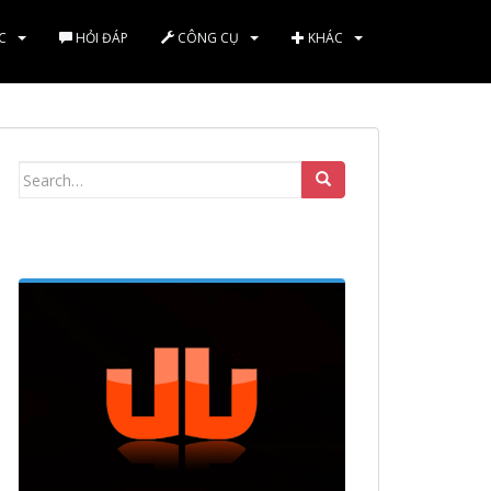
C
HỎI ĐÁP
CÔNG CỤ
KHÁC
Search
for: