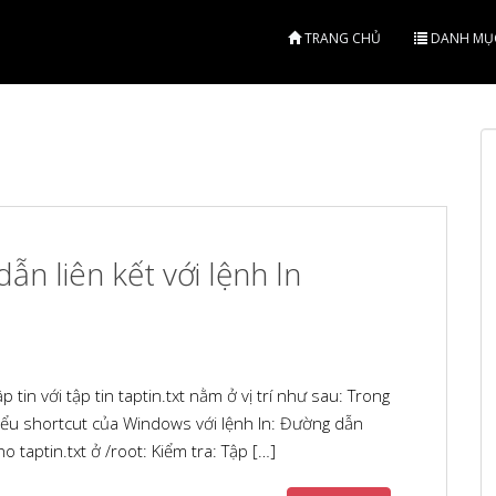
TRANG CHỦ
DANH MỤ
ẫn liên kết với lệnh ln
tin với tập tin taptin.txt nằm ở vị trí như sau: Trong
iểu shortcut của Windows với lệnh ln: Đường dẫn
taptin.txt ở /root: Kiểm tra: Tập […]