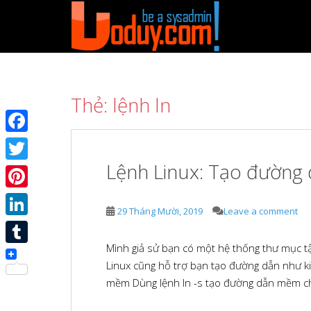
S
k
i
p
t
o
Thẻ:
lệnh ln
m
a
i
F
n
a
Lệnh Linux: Tạo đường d
c
T
o
c
w
P
n
e
29 Tháng Mười, 2019
Leave a comment
t
i
i
L
e
b
t
n
n
Mình giả sử bạn có một hệ thống thư mục tập 
i
o
T
t
t
t
Linux cũng hỗ trợ bạn tạo đường dẫn như k
n
o
u
e
mềm Dùng lệnh ln -s tạo đường dẫn mềm cho 
e
k
k
m
r
r