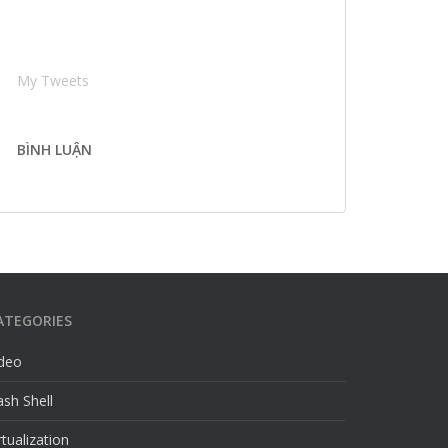
My Tweets
BÌNH LUẬN
ATEGORIES
ideo
sh Shell
rtualization