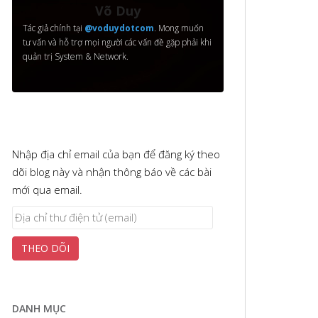
Võ Duy
Tác giả chính tại
@voduydotcom
. Mong muốn
tư vấn và hỗ trợ mọi người các vấn đề gặp phải khi
quản trị System & Network.
Nhập địa chỉ email của bạn để đăng ký theo
dõi blog này và nhận thông báo về các bài
mới qua email.
Địa
chỉ
THEO DÕI
thư
điện
tử
(email)
DANH MỤC