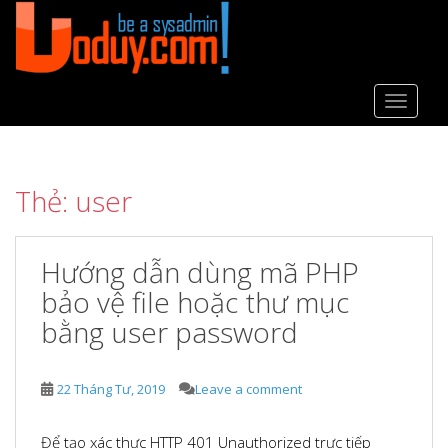
S
k
i
p
t
TOGGLE
o
m
a
Thẻ:
user
i
n
c
Hướng dẫn dùng mã PHP
o
n
bảo vệ file hoặc thư mục
t
bằng user password
e
n
t
22 Tháng Tư, 2019
Leave a comment
Để tạo xác thực HTTP 401 Unauthorized trực tiếp