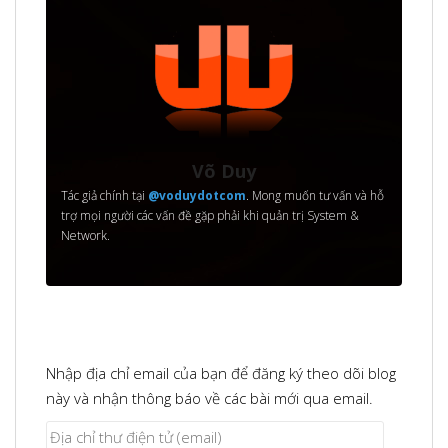
Võ Duy
Tác giả chính tại
@voduydotcom
. Mong muốn tư vấn và hỗ
trợ mọi người các vấn đề gặp phải khi quản trị System &
Network.
Nhập địa chỉ email của bạn để đăng ký theo dõi blog
này và nhận thông báo về các bài mới qua email.
Địa