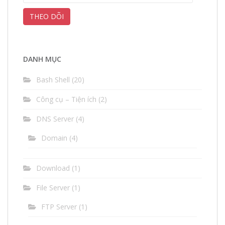
chỉ
THEO DÕI
thư
điện
tử
(email)
DANH MỤC
Bash Shell
(20)
Công cụ – Tiện ích
(2)
DNS Server
(4)
Domain
(4)
Download
(1)
File Server
(1)
FTP Server
(1)