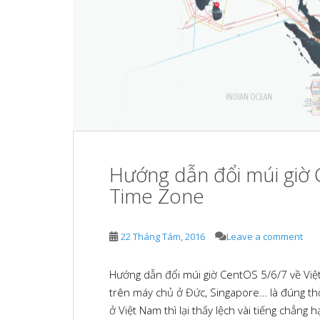
e
b
e
d
l
s
I
r
t
n
Hướng dẫn đổi múi giờ 
Time Zone
22 Tháng Tám, 2016
Leave a comment
Hướng dẫn đổi múi giờ CentOS 5/6/7 về Việt
trên máy chủ ở Đức, Singapore… là đúng thời
ở Việt Nam thì lại thấy lệch vài tiếng chẳng h