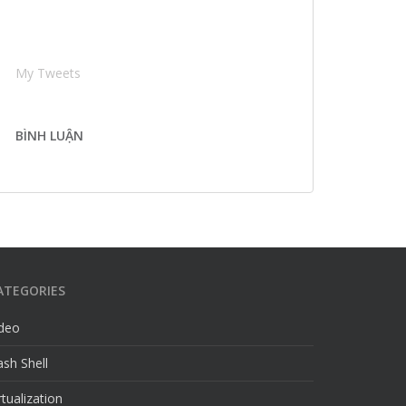
My Tweets
BÌNH LUẬN
ATEGORIES
ideo
sh Shell
rtualization