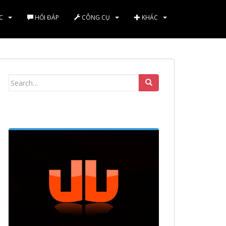
C
HỎI ĐÁP
CÔNG CỤ
KHÁC
Search
for: