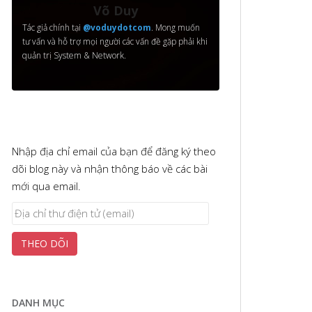
Võ Duy
Tác giả chính tại
@voduydotcom
. Mong muốn
tư vấn và hỗ trợ mọi người các vấn đề gặp phải khi
quản trị System & Network.
Nhập địa chỉ email của bạn để đăng ký theo
dõi blog này và nhận thông báo về các bài
mới qua email.
Địa
chỉ
THEO DÕI
thư
điện
tử
(email)
DANH MỤC