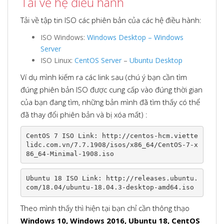
Tải về hệ điều hành
Tải về tập tin ISO các phiên bản của các hệ điều hành:
ISO Windows:
Windows Desktop – Windows
Server
ISO Linux:
CentOS Server
–
Ubuntu Desktop
Ví dụ mình kiếm ra các link sau (chú ý bạn cần tìm
đúng phiên bản ISO được cung cấp vào đúng thời gian
của bạn đang tìm, những bản mình đã tìm thấy có thể
đã thay đổi phiên bản và bị xóa mất) :
CentOS 7 ISO Link: http://centos-hcm.viette
lidc.com.vn/7.7.1908/isos/x86_64/CentOS-7-x
86_64-Minimal-1908.iso
Ubuntu 18 ISO Link: http://releases.ubuntu.
com/18.04/ubuntu-18.04.3-desktop-amd64.iso
Theo mình thấy thì hiện tại bạn chỉ cần thông thạo
Windows 10, Windows 2016, Ubuntu 18, CentOS