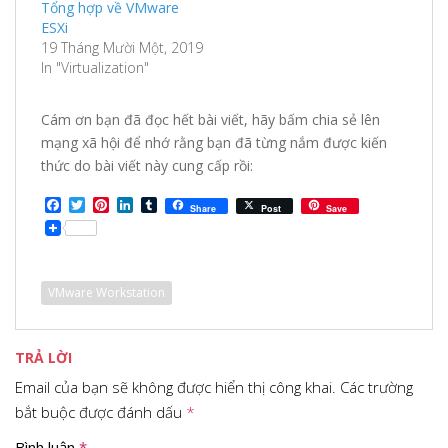
Tổng hợp về VMware
ESXi
19 Tháng Mười Một, 2019
In "Virtualization"
Cám ơn bạn đã đọc hết bài viết, hãy bấm chia sẻ lên
mạng xã hội để nhớ rằng bạn đã từng nắm được kiến
thức do bài viết này cung cấp rồi:
F
T
P
L
T
Share
Post
Save
a
w
i
i
u
c
i
n
n
m
e
t
t
k
b
b
t
e
e
l
o
e
r
d
r
VMware Workstation
o
r
e
I
k
s
n
t
TRẢ LỜI
Email của bạn sẽ không được hiển thị công khai.
Các trường
bắt buộc được đánh dấu
*
Bình luận
*