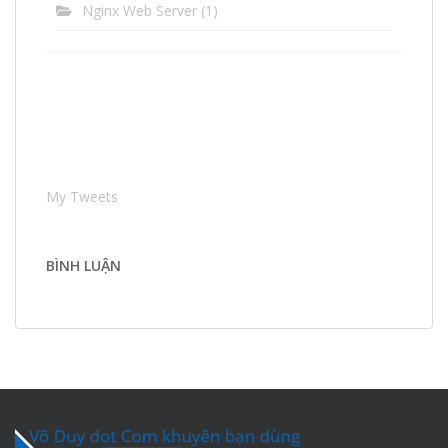
Nginx Web Server
(1)
My Tweets
BÌNH LUẬN