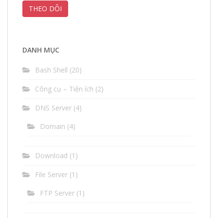
THEO DÕI
thư
điện
tử
(email)
DANH MỤC
Bash Shell
(20)
Công cụ – Tiện ích
(2)
DNS Server
(4)
Domain
(4)
Download
(1)
File Server
(1)
FTP Server
(1)