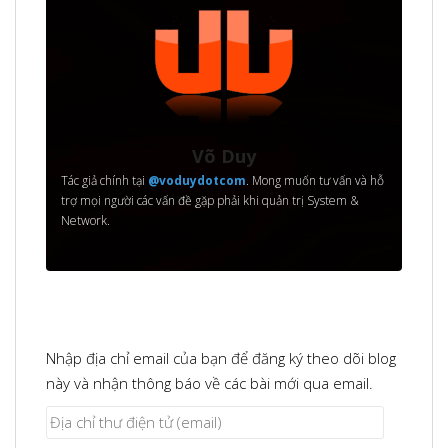
Võ Duy
Tác giả chính tại
@voduydotcom
. Mong muốn tư vấn và hỗ
trợ mọi người các vấn đề gặp phải khi quản trị System &
Network.
Nhập địa chỉ email của bạn để đăng ký theo dõi blog
này và nhận thông báo về các bài mới qua email.
Địa
chỉ