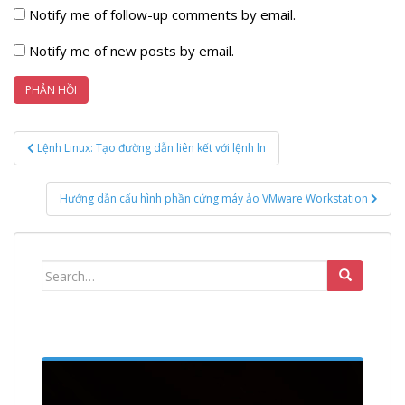
Notify me of follow-up comments by email.
Notify me of new posts by email.
Điều
Lệnh Linux: Tạo đường dẫn liên kết với lệnh ln
hướng
bài
Hướng dẫn cấu hình phần cứng máy ảo VMware Workstation
viết
Search
for: