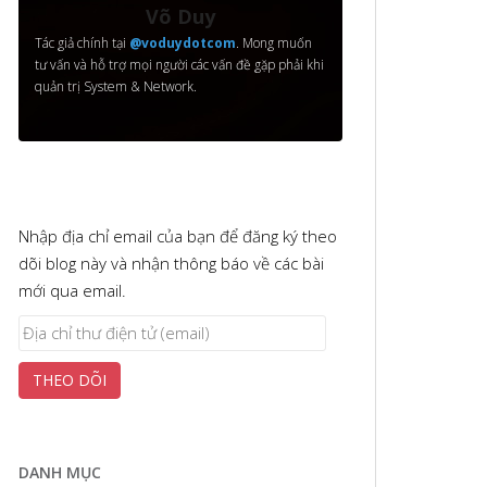
Võ Duy
Tác giả chính tại
@voduydotcom
. Mong muốn
tư vấn và hỗ trợ mọi người các vấn đề gặp phải khi
quản trị System & Network.
Nhập địa chỉ email của bạn để đăng ký theo
dõi blog này và nhận thông báo về các bài
mới qua email.
Địa
chỉ
THEO DÕI
thư
điện
tử
(email)
DANH MỤC