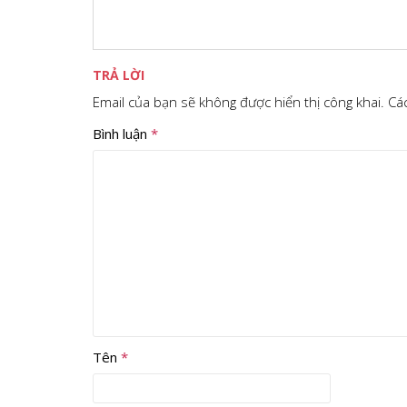
c
i
n
n
m
e
t
t
k
b
b
t
e
e
l
o
e
r
d
r
o
r
e
I
TRẢ LỜI
k
s
n
t
Email của bạn sẽ không được hiển thị công khai.
Cá
Bình luận
*
Tên
*