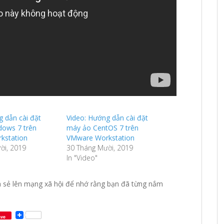
g dẫn cài đặt
Video: Hướng dẫn cài đặt
ows 7 trên
máy ảo CentOS 7 trên
kstation
VMware Workstation
ời, 2019
30 Tháng Mười, 2019
In "Video"
a sẻ lên mạng xã hội để nhớ rằng bạn đã từng nắm
ave