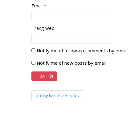
Email
*
Trang web
Notify me of follow-up comments by email.
Notify me of new posts by email.
Điều
Tổng hợp về VirtualBox
hướng
bài
viết