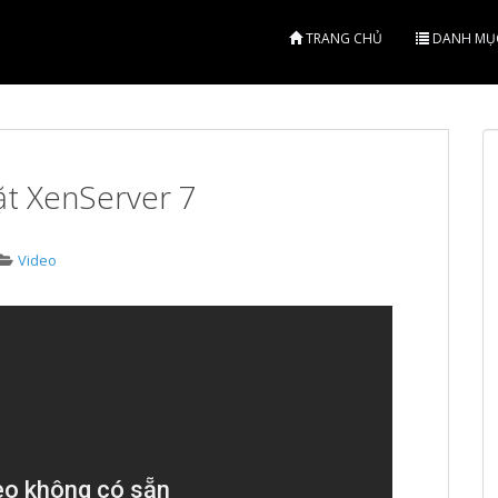
TRANG CHỦ
DANH MỤ
ặt XenServer 7
Video