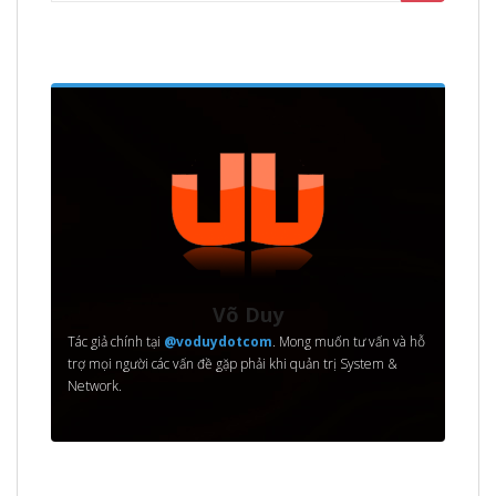
for:
Võ Duy
Tác giả chính tại
@voduydotcom
. Mong muốn tư vấn và hỗ
trợ mọi người các vấn đề gặp phải khi quản trị System &
Network.