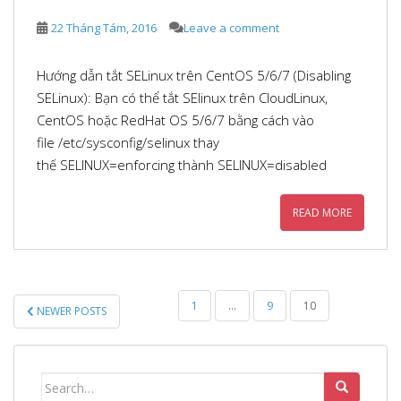
22 Tháng Tám, 2016
Leave a comment
Hướng dẫn tắt SELinux trên CentOS 5/6/7 (Disabling
SELinux): Bạn có thể tắt SElinux trên CloudLinux,
CentOS hoặc RedHat OS 5/6/7 bằng cách vào
file /etc/sysconfig/selinux thay
thế SELINUX=enforcing thành SELINUX=disabled
READ MORE
ĐIỀU
1
…
9
10
NEWER POSTS
HƯỚNG
BÀI
VIẾT
Search