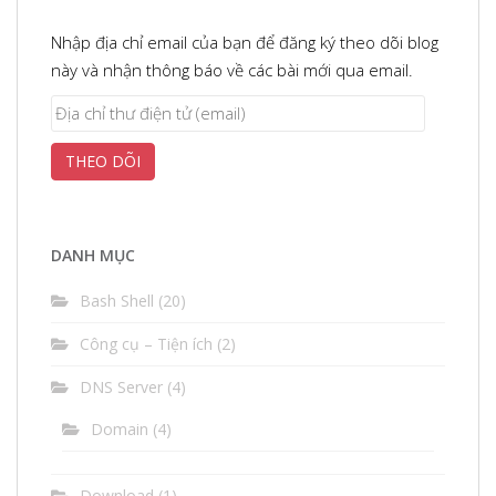
Nhập địa chỉ email của bạn để đăng ký theo dõi blog
này và nhận thông báo về các bài mới qua email.
Địa
chỉ
THEO DÕI
thư
điện
tử
(email)
DANH MỤC
Bash Shell
(20)
Công cụ – Tiện ích
(2)
DNS Server
(4)
Domain
(4)
Download
(1)