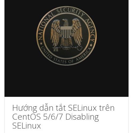
Hướng dẫn tắt SELinux trên
CentOS 5/6/7 Disabling
SELinux